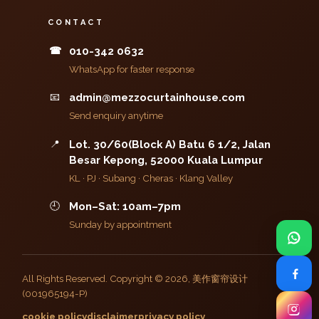
CONTACT
☎
010-342 0632
WhatsApp for faster response
📧
admin@mezzocurtainhouse.com
Send enquiry anytime
📍
Lot. 30/60(Block A) Batu 6 1/2, Jalan
Besar Kepong, 52000 Kuala Lumpur
KL · PJ · Subang · Cheras · Klang Valley
🕘
Mon–Sat: 10am–7pm
Sunday by appointment
All Rights Reserved. Copyright © 2026, 美作窗帘设计
(001965194-P)
cookie policy
disclaimer
privacy policy