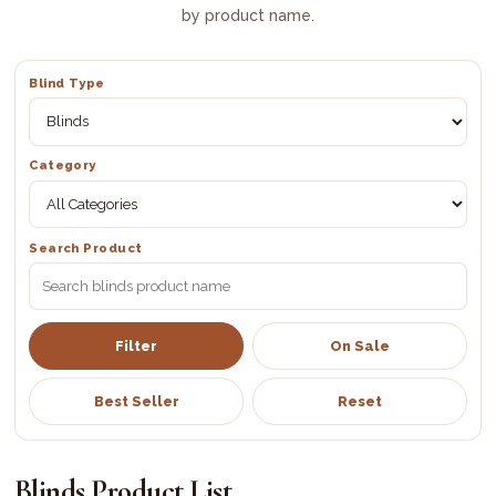
by product name.
Blind Type
Category
Search Product
Filter
On Sale
Best Seller
Reset
Blinds Product List