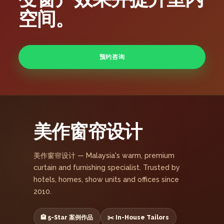
空间。
预约咨询
美作窗帘设计
美作窗帘设计 — Malaysia's warm, premium
curtain and furnishing specialist. Trusted by
hotels, homes, show units and offices since
2010.
🏨 5-Star 案例作品
✂️ In-House Tailors